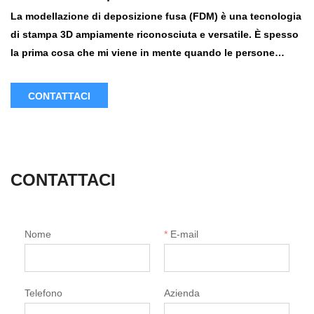
La modellazione di deposizione fusa (FDM) è una tecnologia
di stampa 3D ampiamente riconosciuta e versatile. È spesso
la prima cosa che mi viene in mente quando le persone
pensano alla stampa 3D. Tuttavia, FDM è spesso frainteso e
creduto erroneamente limitato a prototipi e modelli di base.
CONTATTACI
CONTATTACI
Nome
*
E-mail
Telefono
Azienda