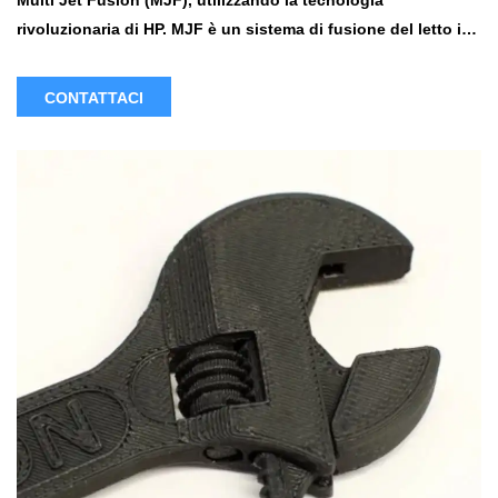
Multi Jet Fusion (MJF), utilizzando la tecnologia
rivoluzionaria di HP. MJF è un sistema di fusione del letto in
polvere, simile a SLS, che offre risultati eccezionali. Il nostro
processo MJF utilizza il materiale PA (nylon), noto per la sua
CONTATTACI
forza e durata, rendendolo ideale sia per le parti di
prototipazione che per le parti funzionali.