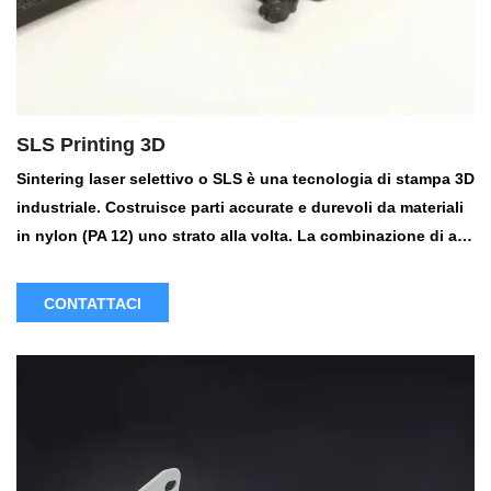
SLS Printing 3D
Sintering laser selettivo o SLS è una tecnologia di stampa 3D
industriale. Costruisce parti accurate e durevoli da materiali
in nylon (PA 12) uno strato alla volta. La combinazione di a
basso costo per parte, materiali consolidati e la sua velocità
rendono SLS una soluzione di riferimento tra gli ingegneri
CONTATTACI
per prototipi funzionali e parti di produzione a basso
volume.