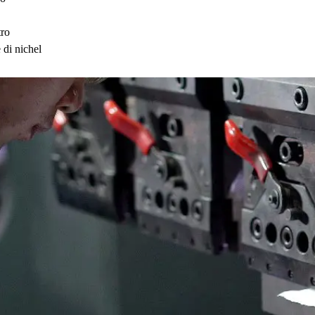
tro
di nichel