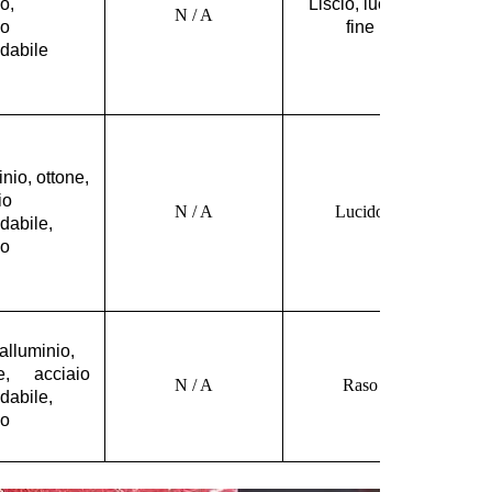
o,
Liscio, lucido
N / A
io
fine
idabile
nio, ottone,
io
N / A
Lucido
dabile,
io
alluminio,
e, acciaio
N / A
Raso
dabile,
io