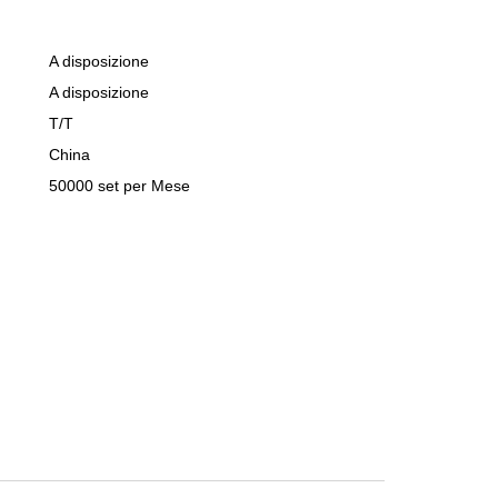
A disposizione
A disposizione
T/T
China
：
50000 set per Mese