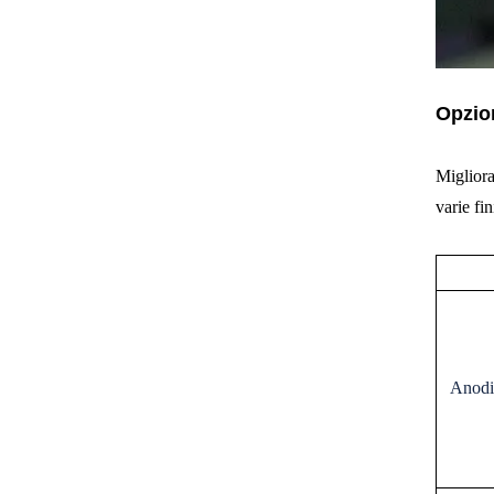
Opzion
Migliora 
varie fin
Anodi