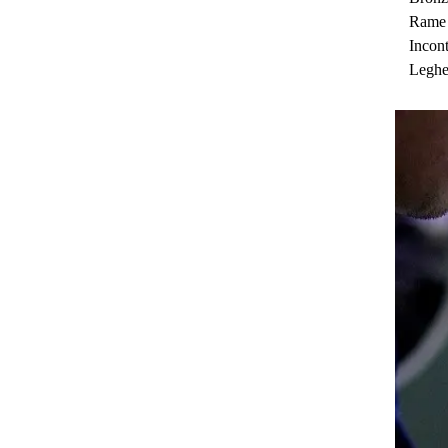
Rame
Incon
Leghe 