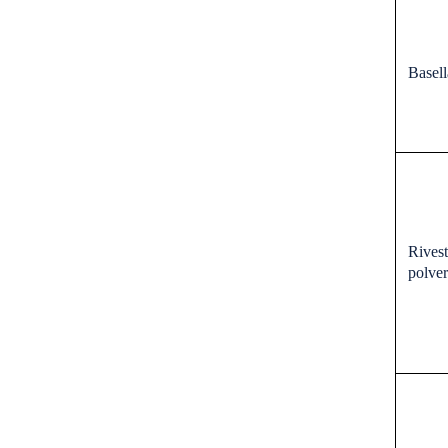
Basell
Rive
polver