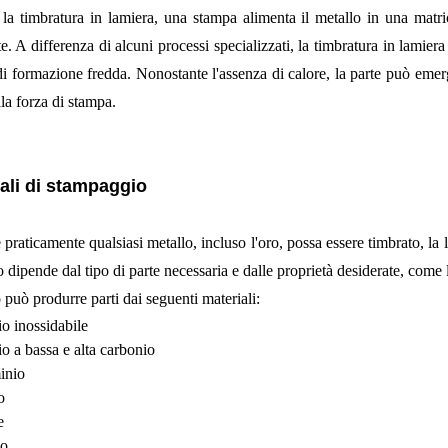
la timbratura in lamiera, una stampa alimenta il metallo in una mat
te. A differenza di alcuni processi specializzati, la timbratura in lamie
di formazione fredda. Nonostante l'assenza di calore, la parte può emerger
la forza di stampa.
ali di stampaggio
praticamente qualsiasi metallo, incluso l'oro, possa essere timbrato, la 
o dipende dal tipo di parte necessaria e dalle proprietà desiderate, come l
o può produrre parti dai seguenti materiali:
o inossidabile
o a bassa e alta carbonio
inio
o
e
o