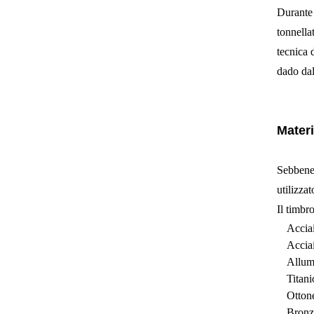
Durante 
tonnella
tecnica 
dado dal
Materi
Sebbene 
utilizzat
Il timbr
Acciai
Acciai
Allum
Titani
Otton
Bronz