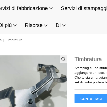
rvizi di fabbricazione
Servizi di stampagg
Di più
Risorse
Di
ra
|
Timbratura
Timbratura
Stamping è uno strume
aggiungere un tocco d
Che tu sia un artigia
set di timbri porterà 
CONTATTACI