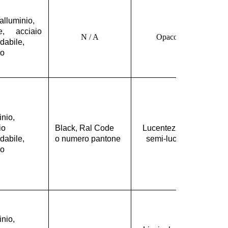
alluminio,
e, acciaio
N / A
Opaco
dabile,
io
inio,
io
Black, Ral Code
Lucentezza o
dabile,
o numero pantone
semi-lucido
io
inio,